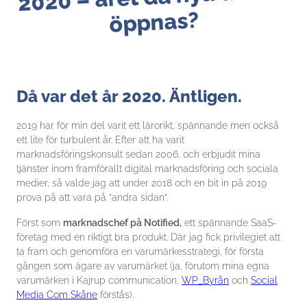
öppnas?
Då var det år 2020. Äntligen.
2019 har för min del varit ett lärorikt, spännande men också
Nödvändiga
ett lite för turbulent år. Efter att ha varit
Dessa kakor
går inte att
marknadsföringskonsult sedan 2006, och erbjudit mina
välja bort. De
tjänster inom framförallt digital marknadsföring och sociala
behövs för att
medier, så valde jag att under 2018 och en bit in på 2019
hemsidan över
huvud taget
prova på att vara på ”andra sidan”.
ska fungera.
Först som
marknadschef på Notified,
ett spännande SaaS-
företag med en riktigt bra produkt. Där jag fick privilegiet att
Statistik
ta fram och genomföra en varumärkesstrategi, för första
För att vi ska
gången som ägare av varumärket (ja, förutom mina egna
kunna
varumärken i Kajrup communication,
WP_Byrån
och
Social
förbättra
Media Com Skåne
förstås).
hemsidans
funktionalitet