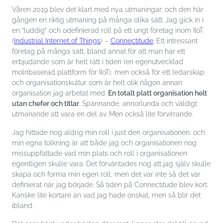
och
Våren 2019 blev det klart med nya utmaningar, och den här
uppbyggnad,
gången en riktig utmaning på många olika sätt. Jag gick in i
baserat på
en ”luddig” och odefinierad roll på ett ungt företag inom IIoT
hur
hemsidan
(
Industrial Internet of Things
) –
Connectitude
. Ett intressant
används.
företag på många sätt, bland annat för att man har ett
erbjudande som är helt rätt i tiden (en egenutvecklad
molnbaserad plattform för IIoT), men också för ett ledarskap
Upplevelse
och organisationskultur som är helt olik någon annan
För att vår
organisation jag arbetat med.
En totalt platt organisation helt
hemsida ska
prestera så
utan chefer och titlar
. Spännande, annorlunda och väldigt
bra som
utmanande att vara en del av. Men också lite förvirrande.
möjligt under
ditt besök.
Jag hittade nog aldrig min roll i just den organisationen, och
Om du nekar
min egna tolkning är att både jag och organisationen nog
de här
kakorna
missuppfattade vad min plats och roll i organisationen
kommer viss
egentligen skulle vara. Det förväntades nog att jag själv skulle
funktionalitet
skapa och forma min egen roll, men det var inte så det var
att försvinna
från
definierat när jag började. Så tiden på Connectitude blev kort.
hemsidan.
Kanske lite kortare än vad jag hade önskat, men så blir det
ibland.