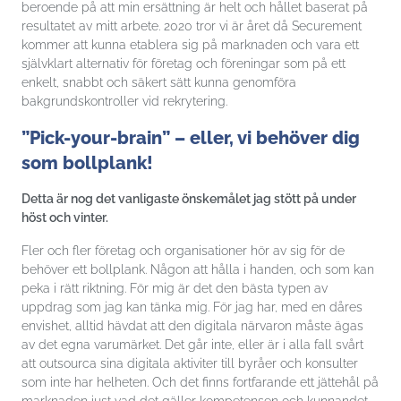
beroende på att min ersättning är helt och hållet baserat på
resultatet av mitt arbete. 2020 tror vi är året då Securement
kommer att kunna etablera sig på marknaden och vara ett
självklart alternativ för företag och föreningar som på ett
enkelt, snabbt och säkert sätt kunna genomföra
bakgrundskontroller vid rekrytering.
”Pick-your-brain” – eller, vi behöver dig
som bollplank!
Detta är nog det vanligaste önskemålet jag stött på under
höst och vinter.
Fler och fler företag och organisationer hör av sig för de
behöver ett bollplank. Någon att hålla i handen, och som kan
peka i rätt riktning. För mig är det den bästa typen av
uppdrag som jag kan tänka mig. För jag har, med en dåres
envishet, alltid hävdat att den digitala närvaron måste ägas
av det egna varumärket. Det går inte, eller är i alla fall svårt
att outsourca sina digitala aktiviter till byråer och konsulter
som inte har helheten. Och det finns fortfarande ett jättehål på