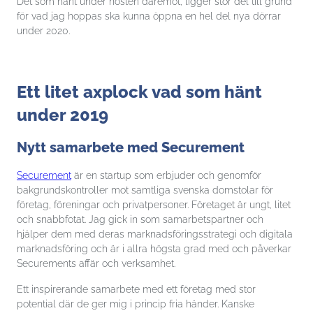
Marknadsföring
Det som hänt under hösten däremot, ligger stor del till grund
Genom att dela
för vad jag hoppas ska kunna öppna en hel del nya dörrar
med dig av dina
under 2020.
intressen och ditt
beteende när du
surfar ökar du
chansen att få se
personligt
Ett litet axplock vad som hänt
anpassat innehåll
och erbjudanden.
under 2019
Nytt samarbete med Securement
Securement
är en startup som erbjuder och genomför
bakgrundskontroller mot samtliga svenska domstolar för
företag, föreningar och privatpersoner. Företaget är ungt, litet
och snabbfotat. Jag gick in som samarbetspartner och
hjälper dem med deras marknadsföringsstrategi och digitala
marknadsföring och är i allra högsta grad med och påverkar
Securements affär och verksamhet.
Ett inspirerande samarbete med ett företag med stor
potential där de ger mig i princip fria händer. Kanske