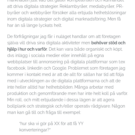
marknaden just vad det gäller kompetensen och kunnandet
att driva digitala strategier. Reklambyråer, mediabyråer, PR-
byråer och webbyråer försöker alla erbjuda helhetslösningar
inom digitala strategier och digital marknadsföring. Men få
har än så länge lyckats helt.
De förfrågningar jag får i nuläget handlar om att företagen
själva vill driva sina digitala aktiviteter men
behöver stöd och
hjälp i hur och varför
. Det kan vara både organiskt och köpt,
dvs inlägg i sociala medier eller innehåll på egna
webbplatser till annonsering på digitala plattformar som t.ex
facebook, linkedin och Google. Problemet som företagen jag
kommer i kontakt med är att de allt för sällan har tid att följa
med i utvecklingen av de digitala plattformarna och att de
inte heller alltid har helhetsbilden. Många arbetar med
produktion och genomförande men har inte helt koll på varför.
Min roll, och mitt erbjudande i dessa lägen är att agera
bollplank och strategisk och/eller operativ rådgivare. Någon
man kan gå till och fråga till exempel:
”hur ska vi gör på XX för att få YY
konverteringar?”