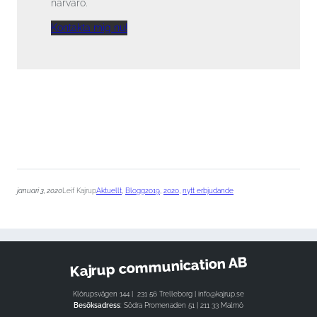
närvaro.
Kontakta mig nu!
januari 3, 2020
Leif Kajrup
Aktuellt
, 
Blogg
2019
, 
2020
, 
nytt erbjudande
Kajrup communication AB
Klörupsvägen 144 | 231 56 Trelleborg | info@kajrup.se
Besöksadress
: Södra Promenaden 51 | 211 33 Malmö