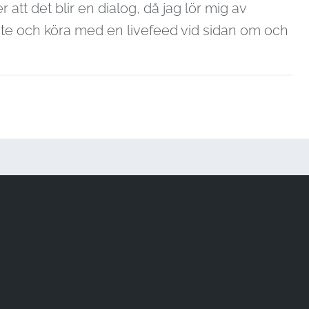
r att det blir en dialog, då jag lör mig av
lite och köra med en livefeed vid sidan om och