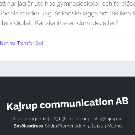
a att när jag är ute hos gymnasieskolor och föreläse
ociala medier. Jag får kanske lägga om taktiken 
era digitalt. Kanske inte en dum idé, eller?
läsning
, 
Transfer Syd
Kajrup communication AB
Klörupsvägen 144 | 231 56 Trelleborg | info@kajrup.se
Besöksadress
: Södra Promenaden 51 | 211 33 Malmö