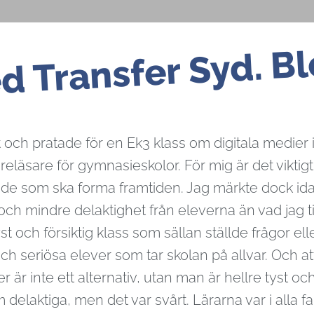
d Transfer Syd. Bl
ch pratade för en Ek3 klass om digitala medier i m
läsare för gymnasieskolor. För mig är det viktigt 
är de som ska forma framtiden. Jag märkte dock ida
och mindre delaktighet från eleverna än vad jag 
t och försiktig klass som sällan ställde frågor elle
ch seriösa elever som tar skolan på allvar. Och att 
r är inte ett alternativ, utan man är hellre tyst o
delaktiga, men det var svårt. Lärarna var i alla fa