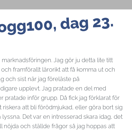
ogg100, dag 23.
arknadsföringen. Jag gör ju detta lite titt
och framförallt lärorikt att få komma ut och
g och sist när jag föreläste på
tidigare upplevt. Jag pratade en del med
r pratade inför grupp. Då fick jag förklarat för
riskera att bli förödmjukad, eller göra bort sig
ch lyssna. Det var en intresserad skara idag, det
ll nöjda och ställde frågor så jag hoppas att