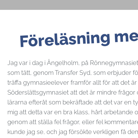
Dessa kakor
går inte att
Föreläsning me
välja bort. De
behövs för
att hemsidan
över huvud
taget ska
fungera.
Jag var i dag i Ängelholm, på Rönnegymnasiet o
som tätt, genom Transfer Syd, som erbjuder före
Statistik
träffa gymnasieelever framför allt för att det 
För att vi ska
kunna
Söderslättsgymnasiet att det är mindre frågor 
förbättra
lärarna efteråt som bekräftade att det var en tys
hemsidans
mig att detta var en bra klass, hårt arbetande o
funktionalitet
och
genom att ställa fel frågor, eller fel kommentare
uppbyggnad,
kunde jag se, och jag försökte verkligen få dem 
baserat på