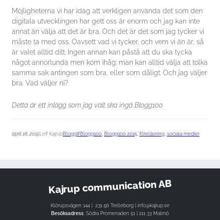
Möjligheterna vi har idag att verkligen använda det som den
digitala utvecklingen har gett oss är enorm och jag kan inte
annat än välja att det är bra. Och det är det som jag tycker vi
måste ta med oss. Oavsett vad vi tycker, och vem vi än är, så
är valet alltid ditt. Ingen annan kan påstå att du ska tycka
något annorlunda men kom ihåg: man kan alltid välja att tolka
samma sak antingen som bra, eller som dåligt. Och jag väljer
bra. Vad väljer ni?
Detta är ett inlägg som jag valt ska ingå Blogg100
april 16, 2015
Leif Kajrup
Blogg
#Blogg100
, 
Blogg100 2015
, 
föreläsning
, 
sociala medier
Kajrup communication AB
Klörupsvägen 144 | 231 56 Trelleborg | info@kajrup.se
Besöksadress
: Södra Promenaden 51 | 211 33 Malmö