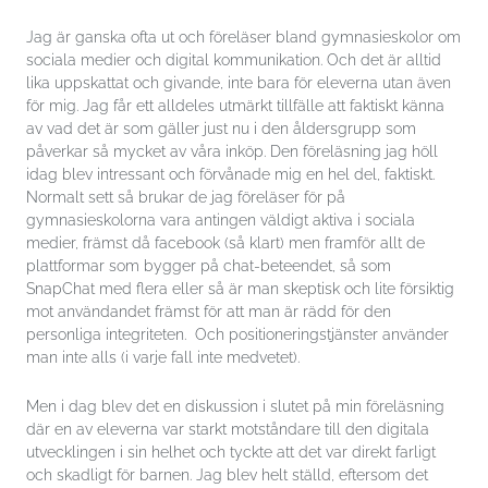
Jag är ganska ofta ut och föreläser bland gymnasieskolor om
sociala medier och digital kommunikation. Och det är alltid
lika uppskattat och givande, inte bara för eleverna utan även
för mig. Jag får ett alldeles utmärkt tillfälle att faktiskt känna
av vad det är som gäller just nu i den åldersgrupp som
påverkar så mycket av våra inköp. Den föreläsning jag höll
idag blev intressant och förvånade mig en hel del, faktiskt.
Normalt sett så brukar de jag föreläser för på
Nödvändiga
gymnasieskolorna vara antingen väldigt aktiva i sociala
Dessa kakor
går inte att
medier, främst då facebook (så klart) men framför allt de
välja bort. De
plattformar som bygger på chat-beteendet, så som
behövs för att
SnapChat med flera eller så är man skeptisk och lite försiktig
hemsidan över
mot användandet främst för att man är rädd för den
huvud taget
ska fungera.
personliga integriteten. Och positioneringstjänster använder
man inte alls (i varje fall inte medvetet).
Statistik
Men i dag blev det en diskussion i slutet på min föreläsning
För att vi ska
där en av eleverna var starkt motståndare till den digitala
kunna
utvecklingen i sin helhet och tyckte att det var direkt farligt
förbättra
hemsidans
och skadligt för barnen. Jag blev helt ställd, eftersom det
funktionalitet