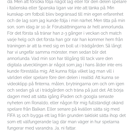
Marknadsföring
då. Men att försöka följa något lag eller för den delen spelare
Genom att dela
i Italienska eller Spanska ligan var inte att tänka på. Min
med dig av dina
kunskap om fotboll blev begränsad till min egen erfarenhet
intressen och ditt
beteende när du
och de lag som jag kunde följa i min närhet. Men titta på min
surfar ökar du
son, som idag är 10 år. Förutsättningarna är helt annorlunda.
chansen att få se
För det första så tränar han 2-3 gånger i veckan och match
personligt
anpassat innehåll
varje helg och det första han gör när han kommer hem från
och erbjudanden.
träningen är att ta med sig en boll ut i trädgården. Så långt
har vi ungefär samma mönster, men sedan blir det
annorlunda. Vad min son har tillgång till tack vare den
digitala utvecklingen är något som jag i hans ålder inte ens
kunde föreställa mig. Att kunna följa vilket lag man vill i
världen eller spelare före den delen i realtid. Att kunna se
videoklipp på finterna, målen, brytningarna om och om igen
och sedan gå ut i trädgården och träna på just det. Att börja
dagen med att sätta igång iPaden och googla senaste
nyheten om Ronaldo, eller någon för mig fullständigt okänd
spelare från Balkan. Eller senare på kvällen sätta sig med
FIFA 15 och bygga ett lag från grunden taktiskt sätta ihop det
som ett välfungerande lag där man väger in hur spelarna
fungerar med varandra. Ja, ni fattar.