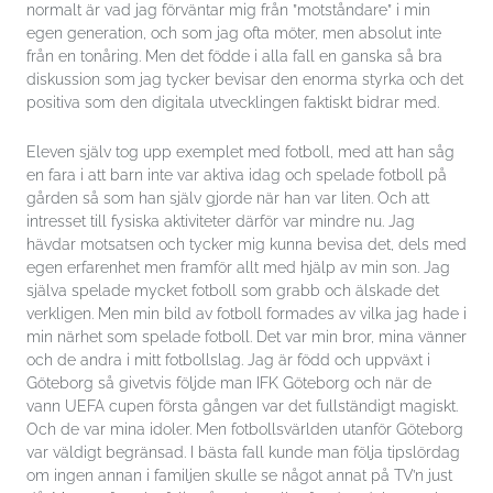
normalt är vad jag förväntar mig från ”motståndare” i min
och
egen generation, och som jag ofta möter, men absolut inte
uppbyggnad,
baserat på
från en tonåring. Men det födde i alla fall en ganska så bra
hur
diskussion som jag tycker bevisar den enorma styrka och det
hemsidan
positiva som den digitala utvecklingen faktiskt bidrar med.
används.
Eleven själv tog upp exemplet med fotboll, med att han såg
en fara i att barn inte var aktiva idag och spelade fotboll på
Upplevelse
För att vår
gården så som han själv gjorde när han var liten. Och att
hemsida ska
intresset till fysiska aktiviteter därför var mindre nu. Jag
prestera så
hävdar motsatsen och tycker mig kunna bevisa det, dels med
bra som
möjligt under
egen erfarenhet men framför allt med hjälp av min son. Jag
ditt besök.
själva spelade mycket fotboll som grabb och älskade det
Om du nekar
verkligen. Men min bild av fotboll formades av vilka jag hade i
de här
kakorna
min närhet som spelade fotboll. Det var min bror, mina vänner
kommer viss
och de andra i mitt fotbollslag. Jag är född och uppväxt i
funktionalitet
Göteborg så givetvis följde man IFK Göteborg och när de
att försvinna
från
vann UEFA cupen första gången var det fullständigt magiskt.
hemsidan.
Och de var mina idoler. Men fotbollsvärlden utanför Göteborg
var väldigt begränsad. I bästa fall kunde man följa tipslördag
om ingen annan i familjen skulle se något annat på TV’n just