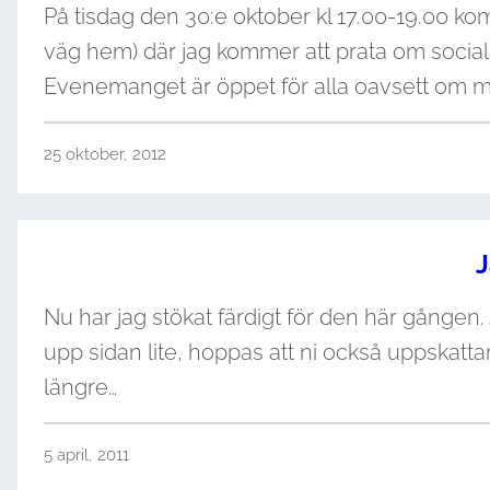
Dessa kakor
På tisdag den 30:e oktober kl 17.00-19.00 ko
går inte att
väg hem) där jag kommer att prata om social
välja bort. De
Evenemanget är öppet för alla oavsett om 
behövs för
att hemsidan
över huvud
25 oktober, 2012
taget ska
fungera.
J
Statistik
För att vi ska
Nu har jag stökat färdigt för den här gången.
kunna
förbättra
upp sidan lite, hoppas att ni också uppskattar
hemsidans
längre…
funktionalitet
och
uppbyggnad,
5 april, 2011
baserat på