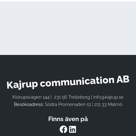
Kajrup communication AB
Klörupsvägen 144 | 231 56 Trelleborg | info@kajrup.se
Besöksadress
: Södra Promenaden 51 | 211 33 Malmö
Finns även på
Facebook
LinkedIn